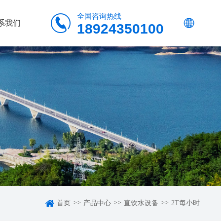
全国咨询热线


系我们
18924350100

>>
>>
>>
首页
产品中心
直饮水设备
2T每小时