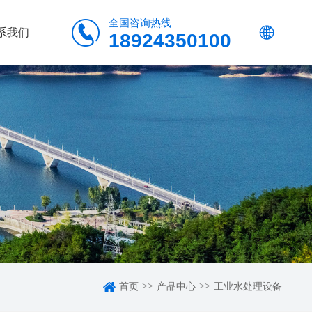
全国咨询热线


系我们
18924350100

>>
>>
首页
产品中心
工业水处理设备